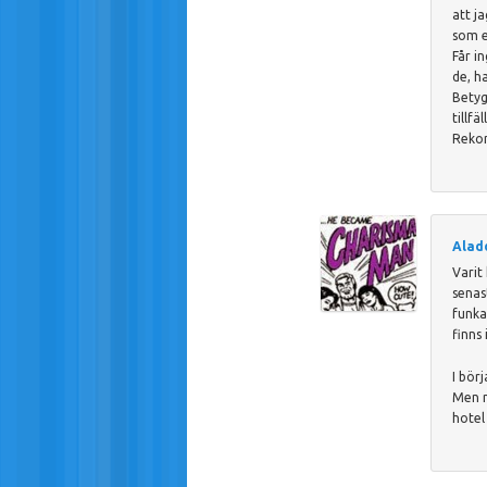
att j
som e
Får in
de, h
Betyg
tillf
Reko
Alad
Varit
senas
funka
finns
I bör
Men n
hotel