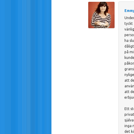
Emmy
Under
tyckt
vänli
perso
ha sl
dålig
på mi
kunde
påkom
grans
nylig
att d
använ
att d
erbju
Ett st
priva
själv
inga 
det k