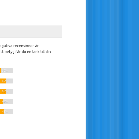
negativa recensioner är
betyg får du en länk till din
30%
60%
60%
40%
48%