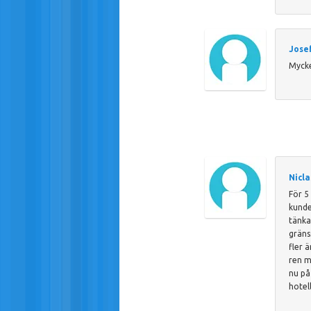
Jose
Mycke
Nicl
För 5
kunde
tänka
gräns
fler 
ren m
nu på
hotell