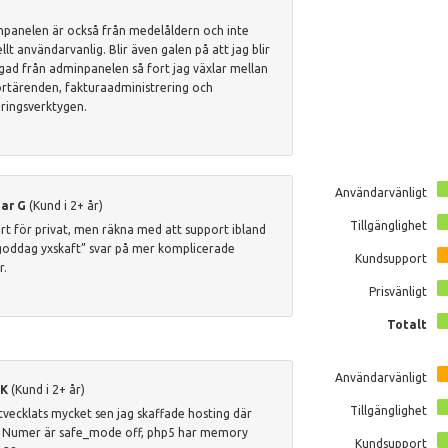
panelen är också från medelåldern och inte
ellt användarvanlig. Blir även galen på att jag blir
gad från adminpanelen så fort jag växlar mellan
rtärenden, fakturaadministrering och
ringsverktygen.
Användarvänligt
ar G
(Kund i 2+ år)
Tillgänglighet
ärt för privat, men räkna med att support ibland
goddag yxskaft” svar på mer komplicerade
Kundsupport
r.
Prisvänligt
Totalt
Användarvänligt
 K
(Kund i 2+ år)
Tillgänglighet
tvecklats mycket sen jag skaffade hosting där
 Numer är safe_mode off, php5 har memory
Kundsupport