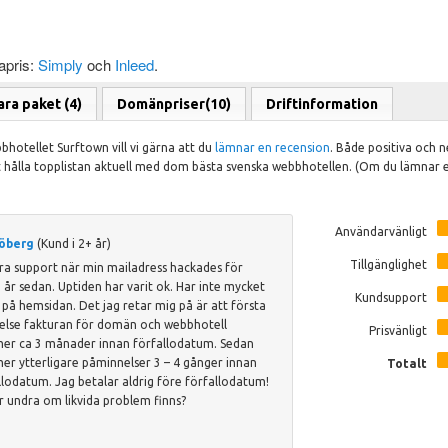
apris:
Simply
och
Inleed
.
ara paket (4)
Domänpriser(10)
Driftinformation
hotellet Surftown vill vi gärna att du
lämnar en recension
. Både positiva och 
hålla topplistan aktuell med dom bästa svenska webbhotellen. (Om du lämnar ett 
Användarvänligt
jöberg
(Kund i 2+ år)
Tillgänglighet
bra support när min mailadress hackades för
 år sedan. Uptiden har varit ok. Har inte mycket
Kundsupport
k på hemsidan. Det jag retar mig på är att första
else fakturan för domän och webbhotell
Prisvänligt
r ca 3 månader innan förfallodatum. Sedan
r ytterligare påminnelser 3 – 4 gånger innan
Totalt
llodatum. Jag betalar aldrig före förfallodatum!
r undra om likvida problem finns?