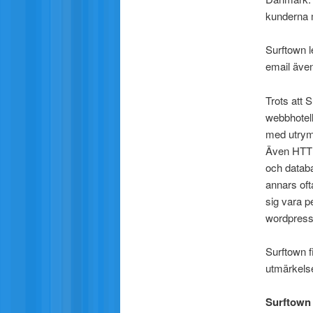
kunderna 
Surftown l
email äve
Trots att 
webbhotell
med utrymm
Även HTTP
och databa
annars ofta
sig vara p
wordpress
Surftown f
utmärkelse
Surftown 