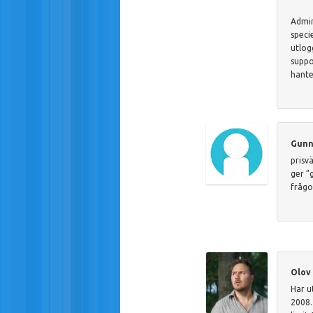
Admin
speci
utlog
suppo
hante
Gunn
prisv
ger ”
frågo
Olov
Har u
2008.