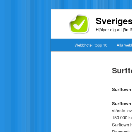
Sveriges
Hjälper dig att jäm
Webbhotell topp 10
Alla webb
Surf
Surftown 
Surftown
största le
150.000 k
Surftown h
Danmark. 