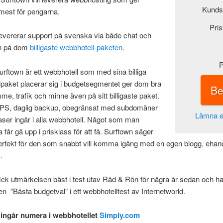
Kunds
mest för pengarna.
Pris
evererar support på svenska via både chat och
n på dom
billigaste webbhotell-paketen
.
P
Surftown är ett webbhotell som med sina billiga
paket placerar sig i budgetsegmentet ger dom bra
Be
e, trafik och minne även på sitt billigaste paket.
S, daglig backup, obegränsat med subdomäner
Lämna e
ser ingår i alla webbhotell. Något som man
 får gå upp i prisklass för att få. Surftown säger
erfekt för den som snabbt vill komma igång med en egen blogg, ehand
.
ick utmärkelsen bäst i test utav Råd & Rön för några år sedan och ha
n ”Bästa budgetval” i ett webbhotelltest av Internetworld.
ingår numera i webbhotellet
Simply.com