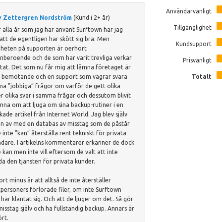
Användarvänligt
 Zettergren Nordström
(Kund i 2+ år)
Tillgänglighet
 alla år som jag har använt Surftown har jag
 att de egentligen har skött sig bra. Men
Kundsupport
gheten på supporten är oerhört
nberoende och de som har varit trevliga verkar
Prisvänligt
utat. Det som nu får mig att lämna företaget är
t bemötande och en support som vägrar svara
Totalt
na ”jobbiga” frågor om varför de gett olika
r olika svar i samma frågar och dessutom blivit
na om att ljuga om sina backup-rutiner i en
kade artikel från Internet World. Jag blev själv
en av med en databas av misstag som de påstår
e inte ”kan” återställa rent tekniskt för privata
dare. I artikelns kommentarer erkänner de dock
e kan men inte vill eftersom de valt att inte
da den tjänsten för privata kunder.
ort minus är att alltså de inte återställer
tpersoners förlorade filer, om inte Surftown
a har klantat sig. Och att de ljuger om det. Så gör
misstag själv och ha fullständig backup. Annars är
ört.