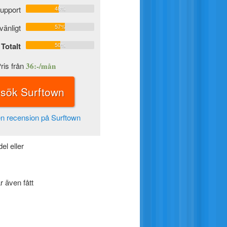
upport
48%
vänligt
57%
Totalt
50%
ris från
36:-/mån
sök Surftown
n recension på Surftown
el eller
r även fått