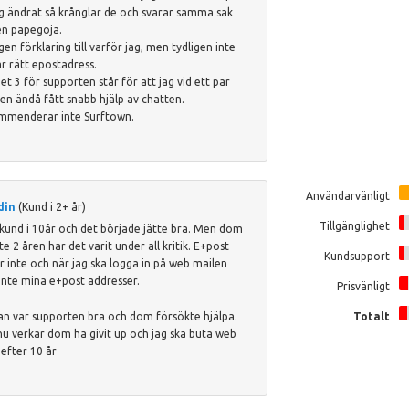
ag ändrat så krånglar de och svarar samma sak
n papegoja.
gen förklaring till varför jag, men tydligen inte
ar rätt epostadress.
et 3 för supporten står för att jag vid ett par
ällen ändå fått snabb hjälp av chatten.
mmenderar inte Surftown.
Användarvänligt
din
(Kund i 2+ år)
Tillgänglighet
 kund i 10år och det började jätte bra. Men dom
te 2 åren har det varit under all kritik. E+post
Kundsupport
r inte och när jag ska logga in på web mailen
 inte mina e+post addresser.
Prisvänligt
jan var supporten bra och dom försökte hjälpa.
Totalt
u verkar dom ha givit up och jag ska buta web
 efter 10 år