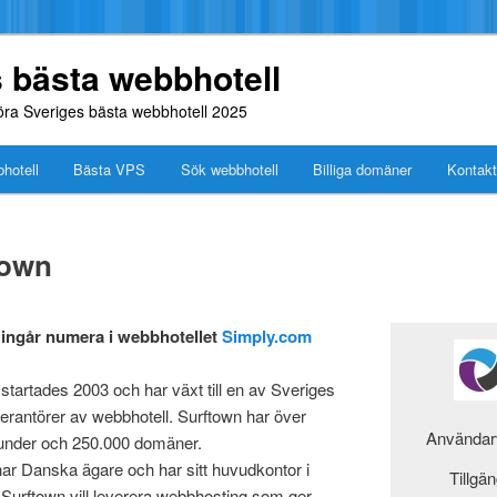
 bästa webbhotell
föra Sveriges bästa webbhotell 2025
hotell
Bästa VPS
Sök webbhotell
Billiga domäner
Kontakt
town
ingår numera i webbhotellet
Simply.com
startades 2003 och har växt till en av Sveriges
verantörer av webbhotell. Surftown har över
Användarv
under och 250.000 domäner.
ar Danska ägare och har sitt huvudkontor i
Tillgän
Surftown vill leverera webbhosting som ger