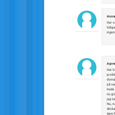
Anna
Har v
tidig
ingen
Agne
Har h
probl
domän
på va
Hade 
nu gö
jag t
Nu, n
skick
dem f