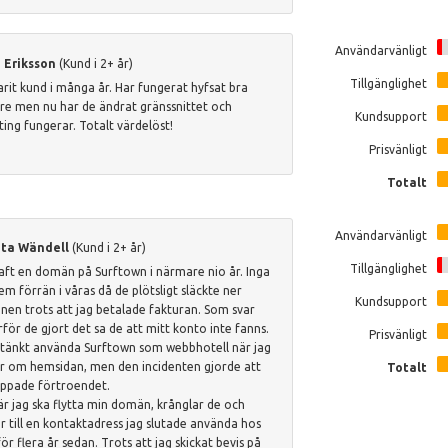
Användarvänligt
 Eriksson
(Kund i 2+ år)
Tillgänglighet
arit kund i många år. Har fungerat hyfsat bra
are men nu har de ändrat gränssnittet och
Kundsupport
ting fungerar. Totalt värdelöst!
Prisvänligt
Totalt
Användarvänligt
ta Wändell
(Kund i 2+ år)
Tillgänglighet
aft en domän på Surftown i närmare nio år. Inga
em förrän i våras då de plötsligt släckte ner
Kundsupport
en trots att jag betalade fakturan. Som svar
rför de gjort det sa de att mitt konto inte fanns.
Prisvänligt
tänkt använda Surftown som webbhotell när jag
r om hemsidan, men den incidenten gjorde att
Totalt
appade förtroendet.
är jag ska flytta min domän, krånglar de och
ar till en kontaktadress jag slutade använda hos
ör flera år sedan. Trots att jag skickat bevis på