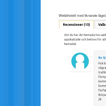
Webbhotell med liknande lägst
Recensioner (13)
Valb
Om du har din hemsida hos webb
uppskattade och behövs för att 
hemsida)
Bo S
Fick 
några
trafi
förny
komme
komme
förfa
Börja
/B