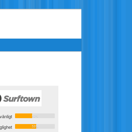
änligt
43%
glighet
53%