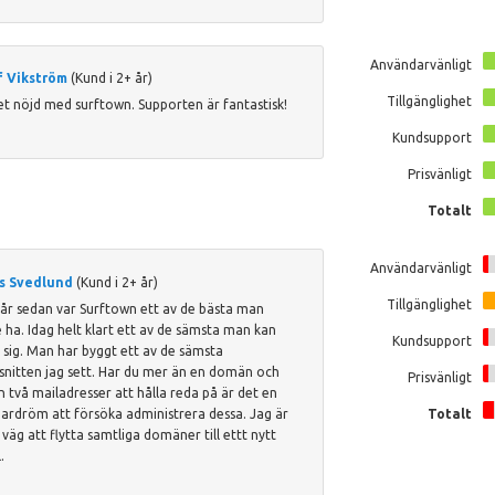
Användarvänligt
f Vikström
(Kund i 2+ år)
Tillgänglighet
t nöjd med surftown. Supporten är fantastisk!
Kundsupport
Prisvänligt
Totalt
Användarvänligt
as Svedlund
(Kund i 2+ år)
Tillgänglighet
 år sedan var Surftown ett av de bästa man
 ha. Idag helt klart ett av de sämsta man kan
Kundsupport
 sig. Man har byggt ett av de sämsta
snitten jag sett. Har du mer än en domän och
Prisvänligt
än två mailadresser att hålla reda på är det en
ardröm att försöka administrera dessa. Jag är
Totalt
 väg att flytta samtliga domäner till ettt nytt
.