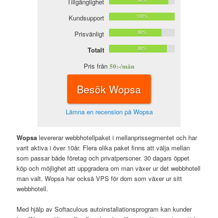
Tillgänglighet
90%
Kundsupport
100%
Prisvänligt
80%
Totalt
88%
Pris från
50:-/mån
Besök Wopsa
Lämna en recension på Wopsa
Wopsa
levererar webbhotellpaket i mellanprissegmentet och har
varit aktiva i över 10år. Flera olika paket finns att välja mellan
som passar både företag och privatpersoner. 30 dagars öppet
köp och möjlighet att uppgradera om man växer ur det webbhotell
man valt. Wopsa har också VPS för dom som växer ur sitt
webbhotell.
Med hjälp av Softaculous autoinstallationsprogram kan kunder