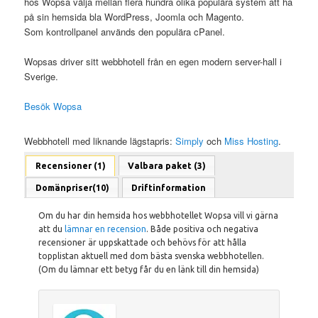
hos Wopsa välja mellan flera hundra olika populära system att ha
på sin hemsida bla WordPress, Joomla och Magento.
Som kontrollpanel används den populära cPanel.
Wopsas driver sitt webbhotell från en egen modern server-hall i
Sverige.
Besök Wopsa
Webbhotell med liknande lägstapris:
Simply
och
Miss Hosting
.
Recensioner (1)
Valbara paket (3)
Domänpriser(10)
Driftinformation
Om du har din hemsida hos webbhotellet Wopsa vill vi gärna
att du
lämnar en recension
. Både positiva och negativa
recensioner är uppskattade och behövs för att hålla
topplistan aktuell med dom bästa svenska webbhotellen.
(Om du lämnar ett betyg får du en länk till din hemsida)